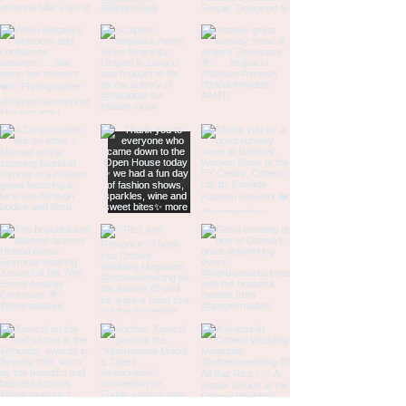
14
46
36
46
16
48
38
48